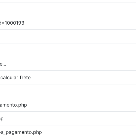
Id=1000193
...
calcular frete
agamento.php
hp
dos_pagamento.php