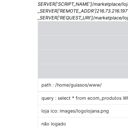
SERVER['SCRIPT_NAME']/marketplace/loj
_SERVER['REMOTE_ADDR']216.73.216.197
_SERVER['REQUEST_URI']/marketplace/lo
path : /home/guiasos/www/
query : select * from ecom_produtos 
loja ico: images/logolojana.png
não logado