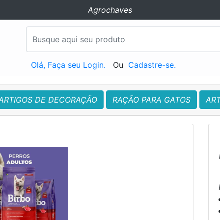
Agrochaves
Olá, Faça seu Login.
Ou
Cadastre-se.
ARTIGOS DE DECORAÇÃO
RAÇÃO PARA GATOS
AR