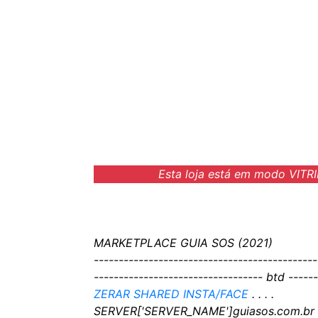
Esta loja está em modo VITRI
MARKETPLACE GUIA SOS (2021)
---------------------------------------------
---------------------------------- btd ------
ZERAR SHARED INSTA/FACE
. . . .
SERVER['SERVER_NAME']guiasos.com.br