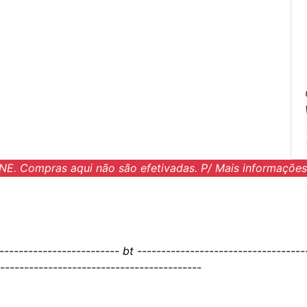
NE. Compras aqui não são efetivadas. P/ Mais informações
------------------------- bt -----------------------------------
------------------------------------------