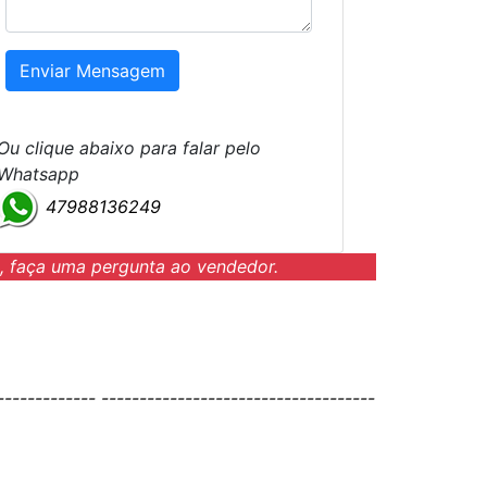
Ou clique abaixo para falar pelo
Whatsapp
47988136249
, faça uma pergunta ao vendedor.
------------- ------------------------------------