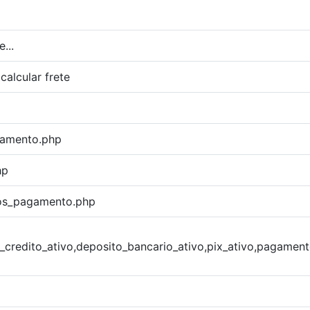
...
calcular frete
agamento.php
hp
dos_pagamento.php
o_credito_ativo,deposito_bancario_ativo,pix_ativo,pagament