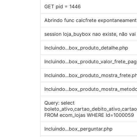
GET pid = 1446
Abrindo func calcfrete expontaneamente
session loja_buybox nao existe, não vai 
Incluindo...box_produto_detalhe.php
Incluindo...box_produto_valor_frete_p
Incluindo...box_produto_mostra_frete.p
Incluindo...box_produto_mostra_meto
Query: select
boleto_ativo,cartao_debito_ativo,carta
FROM ecom_lojas WHERE Id=1000059
Incluindo...box_perguntar.php