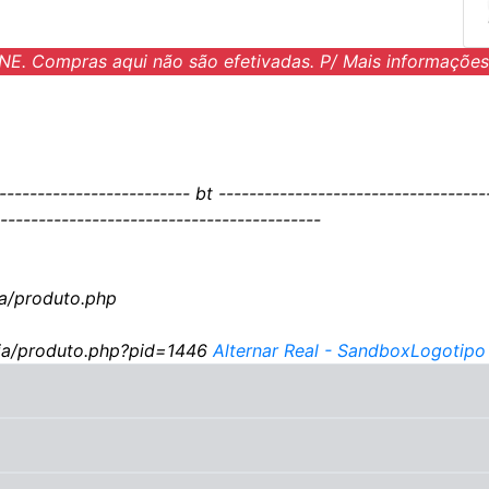
NE. Compras aqui não são efetivadas. P/ Mais informações
------------------------- bt -----------------------------------
------------------------------------------
a/produto.php
ja/produto.php?pid=1446
Alternar Real - Sandbox
Logotipo 